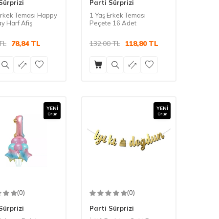
Sürprizi
Parti Sürprizi
Erkek Teması Happy
1 Yaş Erkek Teması
y Harf Afiş
Peçete 16 Adet
TL
78,84
TL
132,00
TL
118,80
TL
YENI
YENI
Ürün
Ürün
(0)
(0)
Sürprizi
Parti Sürprizi