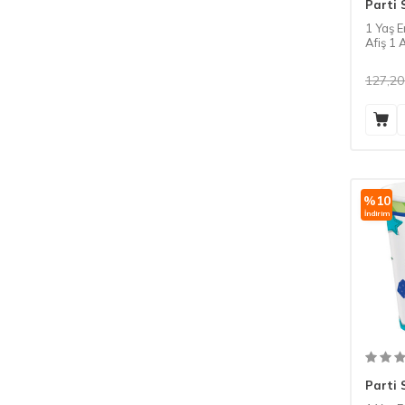
Parti 
1 Yaş 
Afiş 1 
127,20
%
10
İndirim
Parti 