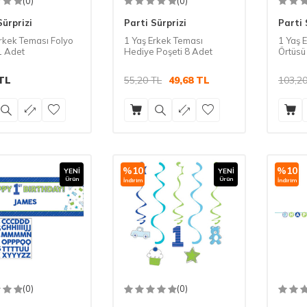
(0)
(0)
Sürprizi
Parti Sürprizi
Parti 
Erkek Teması Folyo
1 Yaş Erkek Teması
1 Yaş 
1 Adet
Hediye Poşeti 8 Adet
Örtüsü
TL
55,20
TL
49,68
TL
103,2
%
10
%
10
YENI
YENI
Ürün
Ürün
İndirim
İndirim
(0)
(0)