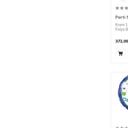
V
(1)
Y
(1)
Parti 
Z
(1)
Krem 1
Folyo 
372,00