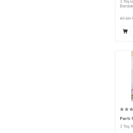
1 Yaş 
Bardak
87,60
Parti 
1 Yaş Y