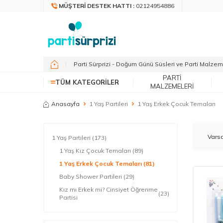
MÜŞTERI DESTEK HATTI :
02124954886
Parti Sürprizi - Doğum Günü Süsleri ve Parti Malzem
PARTI
TÜM KATEGORILER
MALZEMELERI
Anasayfa
1 Yaş Partileri
1 Yaş Erkek Çocuk Temaları
1 Yaş Partileri
(173)
1 Yaş Kız Çocuk Temaları
(89)
1 Yaş Erkek Çocuk Temaları
(81)
Baby Shower Partileri
(29)
Kız mı Erkek mi? Cinsiyet Öğrenme
(23)
Partisi