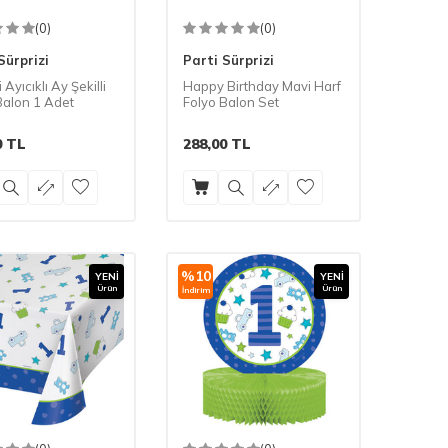
(0)
(0)
Sürprizi
Parti Sürprizi
 Ayıcıklı Ay Şekilli
Happy Birthday Mavi Harf
Balon 1 Adet
Folyo Balon Set
0
TL
288,00
TL
%
10
YENI
YENI
Ürün
Ürün
İndirim