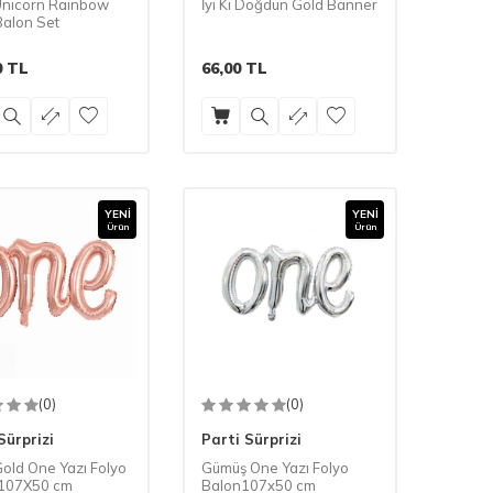
Unicorn Rainbow
İyi Ki Doğdun Gold Banner
Balon Set
0
TL
66,00
TL
YENI
YENI
Ürün
Ürün
(0)
(0)
Sürprizi
Parti Sürprizi
old One Yazı Folyo
Gümüş One Yazı Folyo
 107X50 cm
Balon107x50 cm