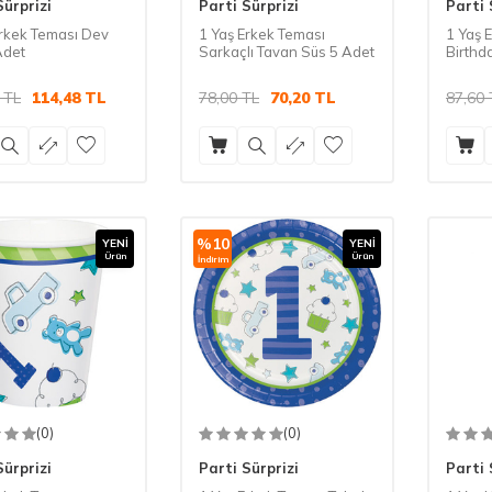
Sürprizi
Parti Sürprizi
Parti 
Erkek Teması Dev
1 Yaş Erkek Teması
1 Yaş 
Adet
Sarkaçlı Tavan Süs 5 Adet
Birthda
TL
114,48
TL
78,00
TL
70,20
TL
87,60
%
10
YENI
YENI
Ürün
Ürün
İndirim
(0)
(0)
Sürprizi
Parti Sürprizi
Parti 