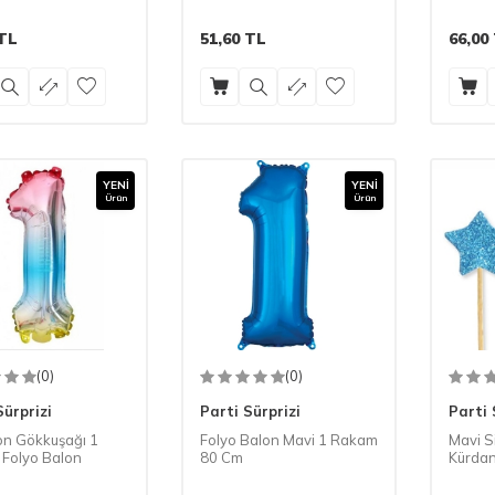
TL
51,60
TL
66,00
YENI
YENI
Ürün
Ürün
(0)
(0)
Sürprizi
Parti Sürprizi
Parti 
n Gökkuşağı 1
Folyo Balon Mavi 1 Rakam
Mavi Si
Folyo Balon
80 Cm
Kürdan