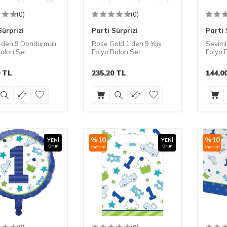
(0)
(0)
Sürprizi
Parti Sürprizi
Parti 
 den 9 Dondurmalı
Rose Gold 1 den 9 Yaş
Sevimli
Balon Set
Folyo Balon Set
Folyo 
TL
235,20
TL
144,0
%
10
%
10
YENI
YENI
Ürün
Ürün
İndirim
İndirim