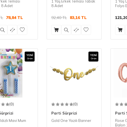
Erkek Teması
1 Yaş Erkek Teması Tabak
1 Yaş 
 8 Adet
8 Adet
Folyo 
TL
78,84
TL
92,40
TL
83,16
TL
121,2
YENI
YENI
Ürün
Ürün
(0)
(0)
Sürprizi
Parti Sürprizi
Parti 
ıldızlı Mavi Mum
Gold One Yazılı Banner
Rose G
Balon