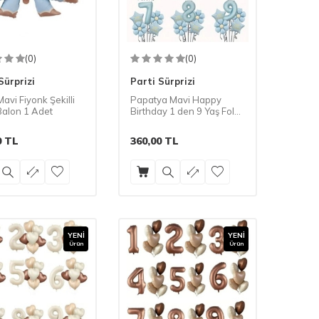
(0)
(0)
Sürprizi
Parti Sürprizi
avi Fiyonk Şekilli
Papatya Mavi Happy
Balon 1 Adet
Birthday 1 den 9 Yaş Folyo
Balon Set
0
TL
360,00
TL
YENI
YENI
Ürün
Ürün