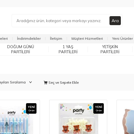
Ara
eleri
İndirimdekiler
İletişim
Müşteri Hizmetleri
Yeni Ürünler
DOĞUM GÜNÜ
1 YAŞ
YETIŞKIN
PARTILERI
PARTILERI
PARTILERI
Seç ve Sepete Ekle
YENI
YENI
Ürün
Ürün