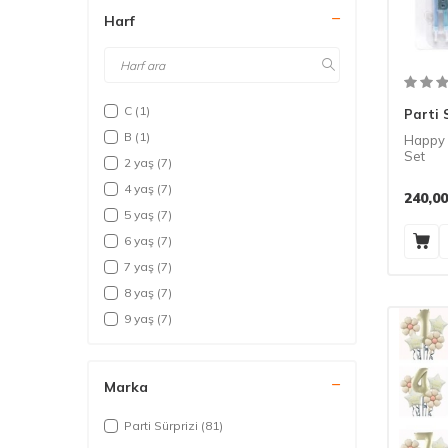
Harf
C
(1)
Parti 
B
(1)
Happy 
Set
2 yaş
(7)
4 yaş
(7)
240,00
5 yaş
(7)
6 yaş
(7)
7 yaş
(7)
8 yaş
(7)
9 yaş
(7)
1 yaş
(7)
3 yaş
(7)
Marka
Ç
(1)
D
(1)
Parti Sürprizi
(81)