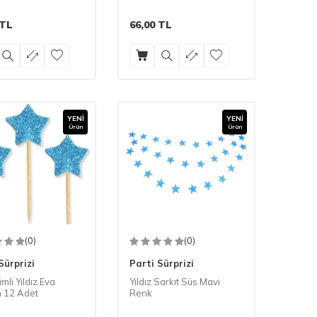
TL
66,00
TL
YENI
YENI
Ürün
Ürün
(0)
(0)
Sürprizi
Parti Sürprizi
mli Yıldız Eva
Yıldız Sarkıt Süs Mavi
 12 Adet
Renk