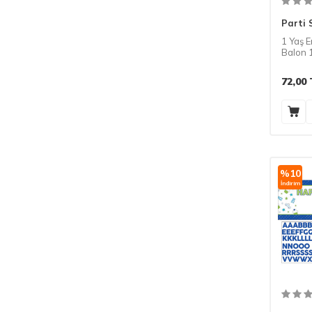
Parti 
1 Yaş 
Balon 
72,00
%
10
İndirim