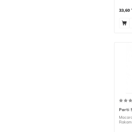
33,60
Parti 
Macaro
Rakam 