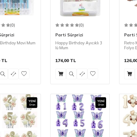
(0)
(0)
Sürprizi
Parti Sürprizi
Parti 
Birthday Mavi Mum
Happy Birthday Ayıcıklı 3
Retro M
lü Mum
Folyo 
TL
174,00
TL
126,0
YENI
YENI
Ürün
Ürün