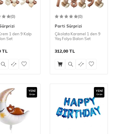
(0)
(0)
Sürprizi
Parti Sürprizi
Krem 1 den 9 Kalp
Çikolata Karamel 1 den 9
lon Set
Yaş Folyo Balon Set
0
TL
312,00
TL
YENI
YENI
Ürün
Ürün