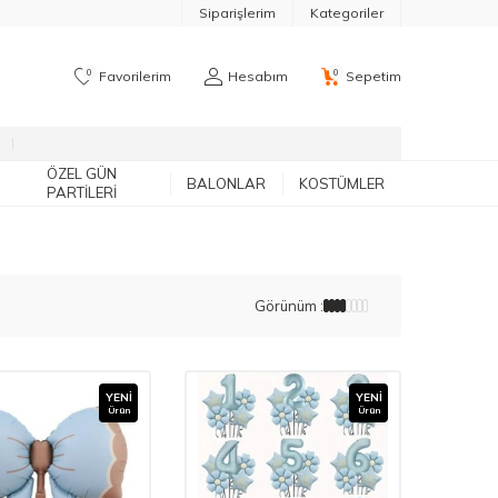
Siparişlerim
Kategoriler
0
0
Favorilerim
Hesabım
Sepetim
ÖZEL GÜN
BALONLAR
KOSTÜMLER
PARTILERI
Görünüm :
YENI
YENI
Ürün
Ürün