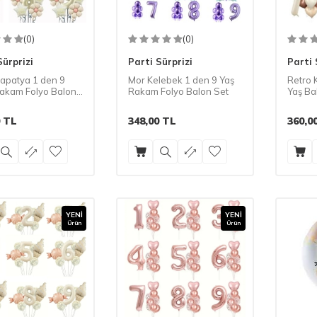
(0)
(0)
Sürprizi
Parti Sürprizi
Parti 
apatya 1 den 9
Mor Kelebek 1 den 9 Yaş
Retro 
 Rakam Folyo Balon
Rakam Folyo Balon Set
Yaş Ba
TL
348,00
TL
360,0
YENI
YENI
Ürün
Ürün