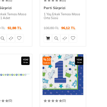
(0)
(0)
Sürprizi
Parti Sürprizi
Erkek Teması Masa
1 Yaş Erkek Teması Masa
 1 Adet
Orta Süsü
0
TL
92,88
TL
106,80
TL
96,12
TL
%
10
YENI
YENI
Ürün
Ürün
İndirim
(0)
(0)