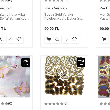
(0)
(0)
Sürprizi
Parti Sürprizi
Parti 
Prizma Kase Mika
Beyaz Gold Varaklı
Mor Go
 Şeffaf Sunum Kabı
Kelebek Pasta Dekor Süs
Pasta 
t 200 cc
42 Adet
TL
90,00
TL
90,00
YENI
YENI
Ürün
Ürün
(0)
(0)