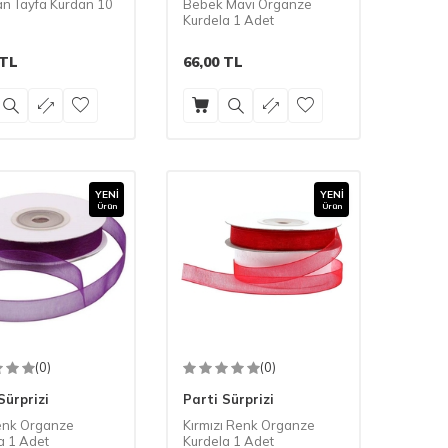
n Tayfa Kürdan 10
Bebek Mavi Organze
Kurdela 1 Adet
TL
66,00
TL
YENI
YENI
Ürün
Ürün
(0)
(0)
Sürprizi
Parti Sürprizi
enk Organze
Kırmızı Renk Organze
a 1 Adet
Kurdela 1 Adet