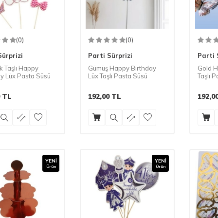
(0)
(0)
Sürprizi
Parti Sürprizi
Parti 
k Taşlı Happy
Gümüş Happy Birthday
Gold H
ay Lüx Pasta Süsü
Lüx Taşlı Pasta Süsü
Taşlı 
TL
192,00
TL
192,0
YENI
YENI
Ürün
Ürün