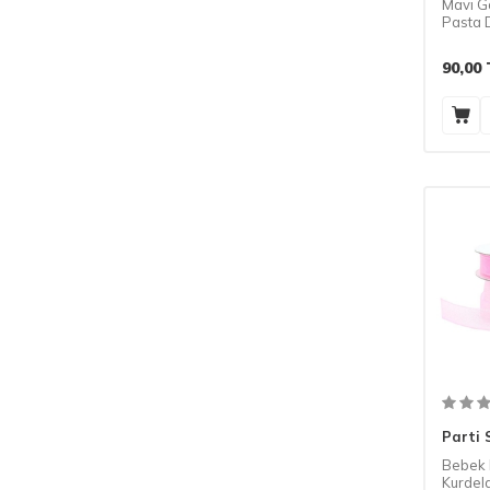
Mavi G
Pasta 
90,00
Parti 
Bebek
Kurdel