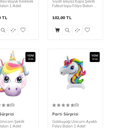
Mavi Büyük Kelebek
Siyah Beyaz Kupa Şekilli
Balon 1 Adet
Futbol topu Folyo Balon 1
Adet
0
TL
102,00
TL
YENI
YENI
Ürün
Ürün
(0)
(0)
Sürprizi
Parti Sürprizi
Unicorn Şekilli
Gökkuşağı Unicorn Ayaklı
Balon 1 Adet
Folyo Balon 1 Adet