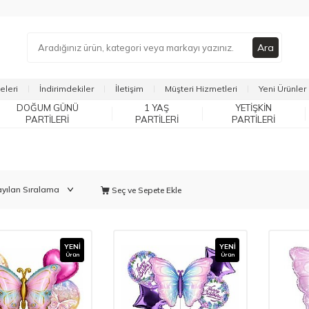
Ara
eleri
İndirimdekiler
İletişim
Müşteri Hizmetleri
Yeni Ürünler
DOĞUM GÜNÜ
1 YAŞ
YETIŞKIN
PARTILERI
PARTILERI
PARTILERI
Seç ve Sepete Ekle
YENI
YENI
Ürün
Ürün