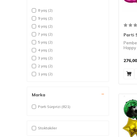
8 yaş
(2)
9 yaş
(2)
6 yaş
(2)
7 yaş
(2)
Parti 
5 yaş
(2)
Pembe 
Happy 
4 yaş
(2)
Balon 
3 yaş
(2)
276,00
2 yaş
(2)
1 yaş
(2)
Marka
Parti Sürprizi
(821)
Stoktakiler