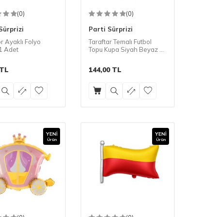
(0)
(0)
Sürprizi
Parti Sürprizi
r Ayaklı Folyo
Taraftar Temalı Futbol
1 Adet
Topu Kupa Siyah Beyaz 7
li Mum Set
TL
144,00
TL
YENI
YENI
Ürün
Ürün