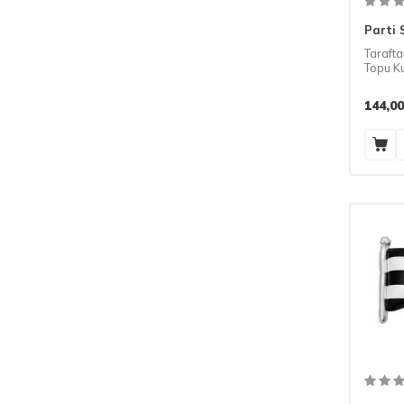
Parti 
Tarafta
Topu Ku
Mum S
144,00