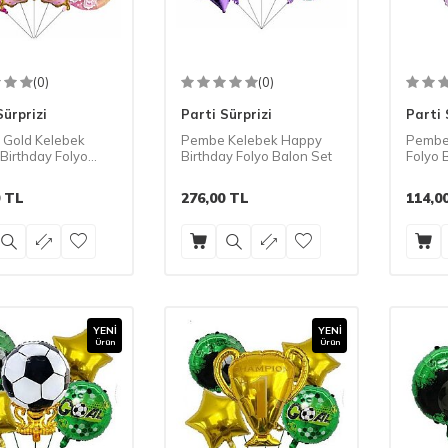
(0)
(0)
Sürprizi
Parti Sürprizi
Parti 
Gold Kelebek
Pembe Kelebek Happy
Pembe
Birthday Folyo
Birthday Folyo Balon Set
Folyo 
Set
TL
276,00
TL
114,0
YENI
YENI
Ürün
Ürün