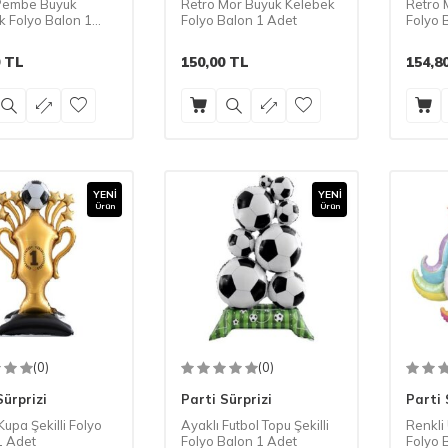
Pembe Büyük
Retro Mor Büyük Kelebek
Retro 
k Folyo Balon 1
Folyo Balon 1 Adet
Folyo 
TL
150,00
TL
154,8
YENI
YENI
Ürün
Ürün
(0)
(0)
Sürprizi
Parti Sürprizi
Parti 
Kupa Şekilli Folyo
Ayaklı Futbol Topu Şekilli
Renkli 
1 Adet
Folyo Balon 1 Adet
Folyo 