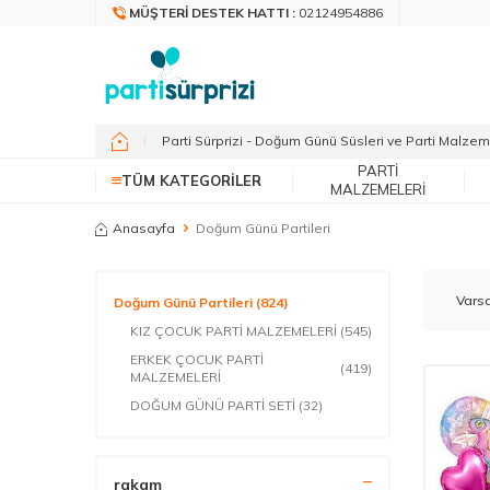
MÜŞTERI DESTEK HATTI :
02124954886
Parti Sürprizi - Doğum Günü Süsleri ve Parti Malzem
PARTI
TÜM KATEGORILER
MALZEMELERI
Anasayfa
Doğum Günü Partileri
Doğum Günü Partileri
(824)
KIZ ÇOCUK PARTİ MALZEMELERİ
(545)
ERKEK ÇOCUK PARTİ
(419)
MALZEMELERİ
DOĞUM GÜNÜ PARTİ SETİ
(32)
rakam