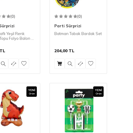
(0)
(0)
Sürprizi
Parti Sürprizi
raflı Yeşil Renk
Batman Tabak Bardak Set
 Topu Folyo Balon 1
TL
204,00
TL
YENI
YENI
Ürün
Ürün