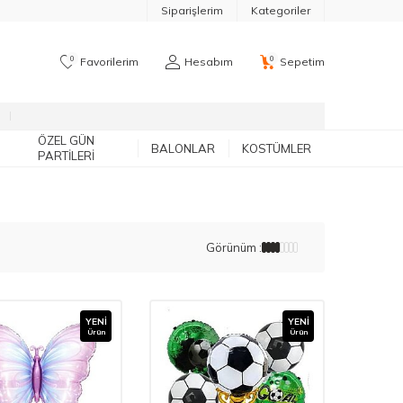
Siparişlerim
Kategoriler
0
0
Favorilerim
Hesabım
Sepetim
ÖZEL GÜN
BALONLAR
KOSTÜMLER
PARTILERI
Görünüm :
YENI
YENI
Ürün
Ürün