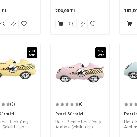
TL
204,00
TL
102,0
YENI
YENI
Ürün
Ürün
(0)
(0)
Sürprizi
Parti Sürprizi
Parti 
Krem Renk Yarış
Retro Pembe Renk Yarış
Retro 
 Şekilli Folyo
Arabası Şekilli Folyo
Arabası
1 Adet
Balon 1 Adet
Balon 