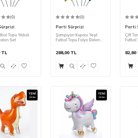
(0)
(0)
Sürprizi
Parti Sürprizi
Parti 
tbol Topu Yıldızlı
Şampiyon Kupası Yeşil
Çift Ta
Balon Set
Futbol Topu Folyo Balon
Futbol
Set
Adet
TL
288,00
TL
82,80
YENI
YENI
Ürün
Ürün