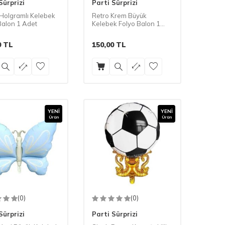
Sürprizi
Parti Sürprizi
Holgramlı Kelebek
Retro Krem Büyük
Balon 1 Adet
Kelebek Folyo Balon 1
Adet
0
TL
150,00
TL
YENI
YENI
Ürün
Ürün
(0)
(0)
Sürprizi
Parti Sürprizi