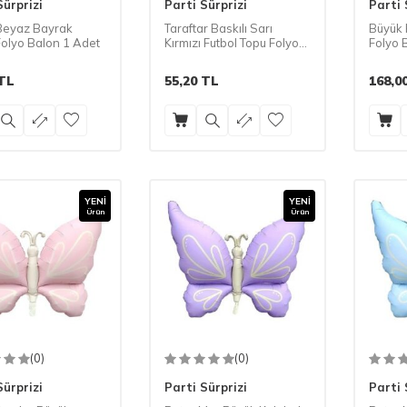
Sürprizi
Parti Sürprizi
Parti 
Beyaz Bayrak
Taraftar Baskılı Sarı
Büyük 
 Folyo Balon 1 Adet
Kırmızı Futbol Topu Folyo
Folyo 
Balon 1 Adet
TL
55,20
TL
168,0
YENI
YENI
Ürün
Ürün
(0)
(0)
Sürprizi
Parti Sürprizi
Parti 