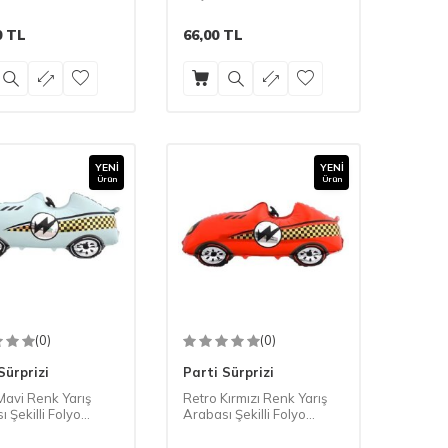
0
TL
66,00
TL
YENI
YENI
Ürün
Ürün
(0)
(0)
Sürprizi
Parti Sürprizi
Mavi Renk Yarış
Retro Kırmızı Renk Yarış
 Şekilli Folyo
Arabası Şekilli Folyo
1 Adet
Balon 1 Adet