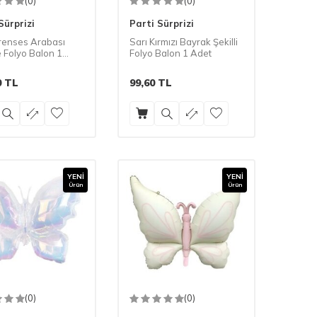
(0)
(0)
Sürprizi
Parti Sürprizi
Prenses Arabası
Sarı Kırmızı Bayrak Şekilli
Folyo Balon 1
Folyo Balon 1 Adet
0
TL
99,60
TL
YENI
YENI
Ürün
Ürün
(0)
(0)