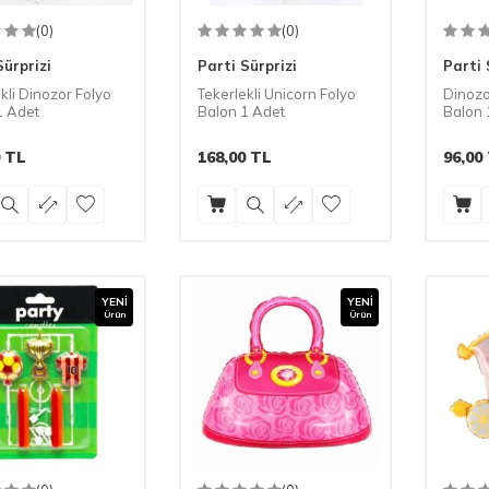
(0)
(0)
Sürprizi
Parti Sürprizi
Parti 
kli Dinozor Folyo
Tekerlekli Unicorn Folyo
Dinozo
1 Adet
Balon 1 Adet
Balon 
TL
168,00
TL
96,00
YENI
YENI
Ürün
Ürün