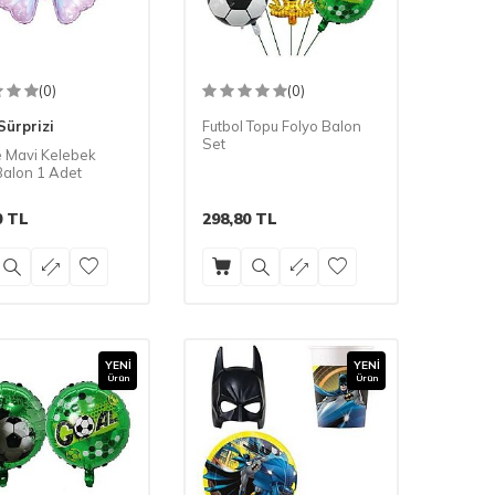
(0)
(0)
Sürprizi
Futbol Topu Folyo Balon
Set
 Mavi Kelebek
Balon 1 Adet
0
TL
298,80
TL
YENI
YENI
Ürün
Ürün