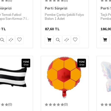
(0)
(0)
Sürprizi
Parti Sürprizi
Parti 
r Temalı Futbol
Pembe Çanta Şekilli Folyo
Taçlı 
pa Sarı Kırmızı 7 li
Balon 1 Adet
Pembe 
et
Adet
TL
87,60
TL
186,0
YENI
YENI
Ürün
Ürün
(0)
(0)