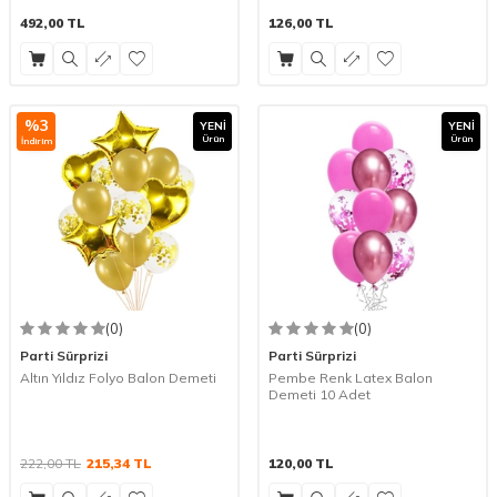
492,00
TL
126,00
TL
%
3
YENI
YENI
Ürün
Ürün
İndirim
(0)
(0)
Parti Sürprizi
Parti Sürprizi
Altın Yıldız Folyo Balon Demeti
Pembe Renk Latex Balon
Demeti 10 Adet
222,00
TL
215,34
TL
120,00
TL