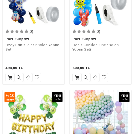
(0)
(0)
Parti Sürprizi
Parti Sürprizi
Uzay Partisi Zincir Balon Yapım
Deniz Canlıları Zincir Balon
Seti
Yapım Seti
498,00
TL
600,00
TL
%
10
YENI
YENI
Ürün
Ürün
İndirim