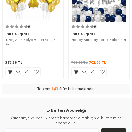
(0)
(0)
Parti Sürprizi
Parti Sürprizi
1 Yaş Altın Folyo Balon Set 23
Happy Birthday Latex Balon Set
Adet
376,38
TL
780,00
TL
702,00
TL
Toplam
143
ürün bulunmaktadır.
E-Bülten Aboneliği
Kampanya ve yeniliklerden haberdar olmak için e-bültenimize
abone olun!