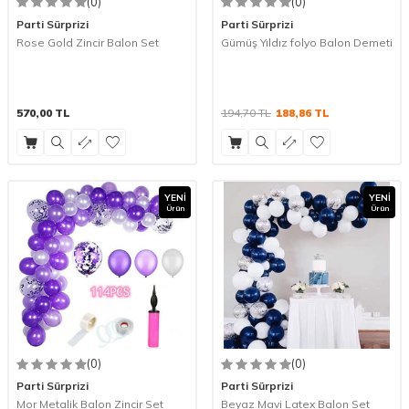
(0)
(0)
Parti Sürprizi
Parti Sürprizi
Rose Gold Zincir Balon Set
Gümüş Yıldız folyo Balon Demeti
570,00
TL
194,70
TL
188,86
TL
YENI
YENI
Ürün
Ürün
(0)
(0)
Parti Sürprizi
Parti Sürprizi
Mor Metalik Balon Zincir Set
Beyaz Mavi Latex Balon Set