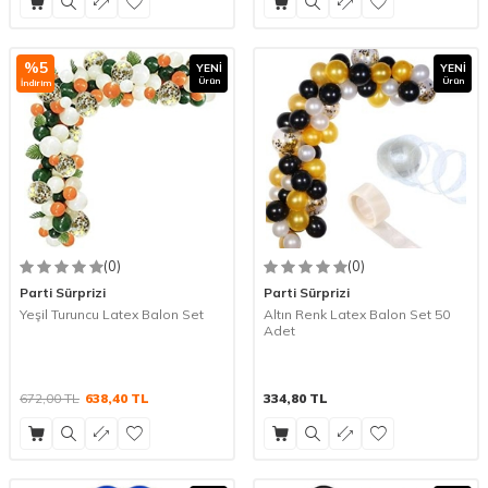
%
5
YENI
YENI
Ürün
Ürün
İndirim
(0)
(0)
Parti Sürprizi
Parti Sürprizi
Yeşil Turuncu Latex Balon Set
Altın Renk Latex Balon Set 50
Adet
672,00
TL
638,40
TL
334,80
TL