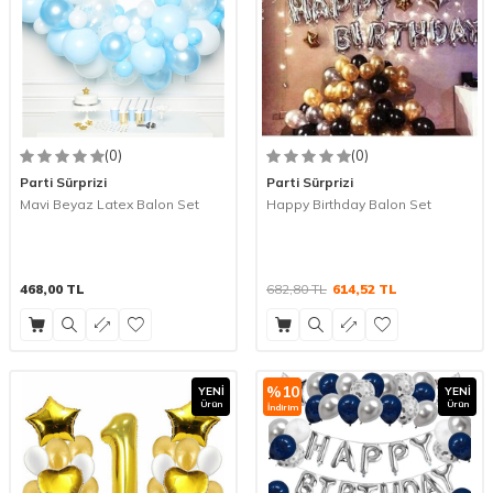
(0)
(0)
Parti Sürprizi
Parti Sürprizi
Mavi Beyaz Latex Balon Set
Happy Birthday Balon Set
468,00
TL
682,80
TL
614,52
TL
%
10
YENI
YENI
Ürün
Ürün
İndirim