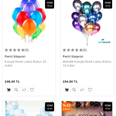
YENI
YENI
Ürün
Ürün
(0)
(0)
Parti Sürprizi
Parti Sürprizi
Karışık Renk Latex Balon 10
Metalik Karışık Renk Latex Balon
Adet
10 Adet
108,00
TL
154,80
TL
%
10
YENI
YENI
Ürün
Ürün
İndirim