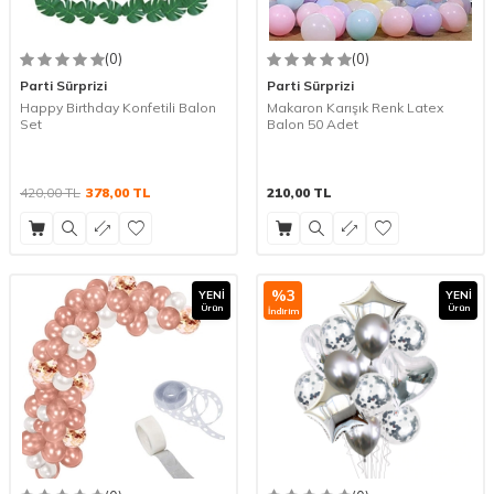
(0)
(0)
Parti Sürprizi
Parti Sürprizi
Happy Birthday Konfetili Balon
Makaron Karışık Renk Latex
Set
Balon 50 Adet
420,00
TL
378,00
TL
210,00
TL
%
3
YENI
YENI
Ürün
Ürün
İndirim