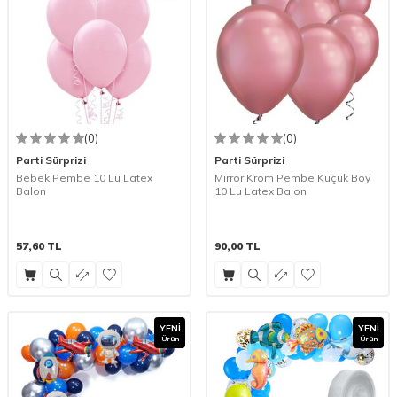
(0)
(0)
Parti Sürprizi
Parti Sürprizi
Bebek Pembe 10 Lu Latex
Mirror Krom Pembe Küçük Boy
Balon
10 Lu Latex Balon
57,60
TL
90,00
TL
YENI
YENI
Ürün
Ürün