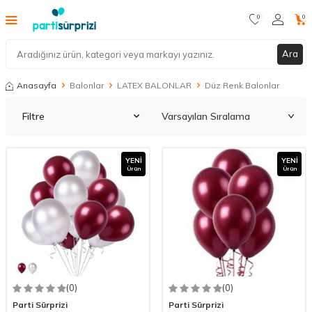
0
0
Ara
Anasayfa
Balonlar
LATEX BALONLAR
Düz Renk Balonlar
Filtre
YENI
YENI
Ürün
Ürün
(0)
(0)
Parti Sürprizi
Parti Sürprizi