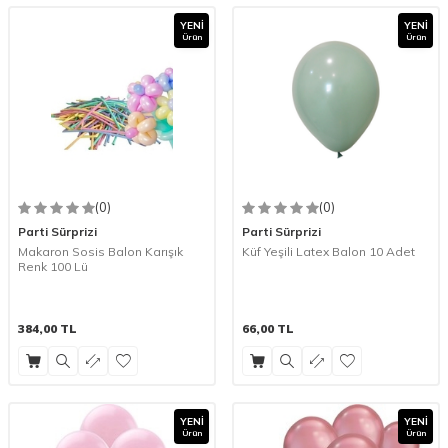
YENI
YENI
Ürün
Ürün
(0)
(0)
Parti Sürprizi
Parti Sürprizi
Makaron Sosis Balon Karışık
Küf Yeşili Latex Balon 10 Adet
Renk 100 Lü
384,00
TL
66,00
TL
YENI
YENI
Ürün
Ürün