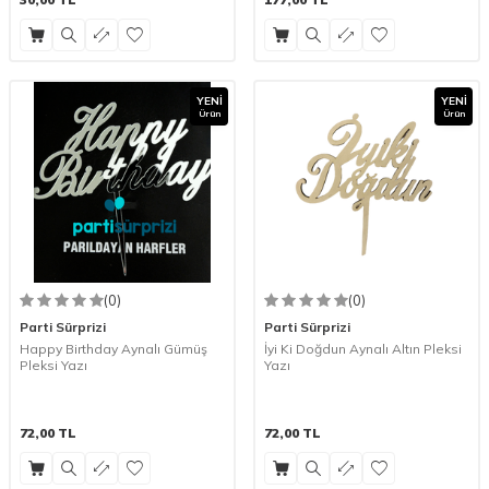
YENI
YENI
Ürün
Ürün
(0)
(0)
Parti Sürprizi
Parti Sürprizi
Happy Birthday Aynalı Gümüş
İyi Ki Doğdun Aynalı Altın Pleksi
Pleksi Yazı
Yazı
72,00
TL
72,00
TL