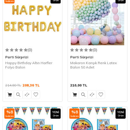
Ürün
Ürün
İndirim
(0)
(0)
Parti Sürprizi
Parti Sürprizi
Happy Birthday Altın Harfler
Makaron Karışık Renk Latex
Folyo Balon
Balon 50 Adet
214,80
TL
208,36
TL
210,00
TL
%
8
%
8
YENI
YENI
Ürün
Ürün
İndirim
İndirim