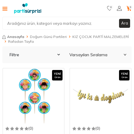
0
0
Ara
Anasayfa
Doğum Günü Partileri
KIZ ÇOCUK PARTİ MALZEMELERİ
Rafadan Tayfa
Filtre
YENI
YENI
Ürün
Ürün
(0)
(0)