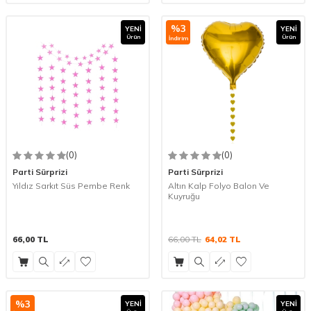
%
3
YENI
YENI
Ürün
Ürün
İndirim
(0)
(0)
Parti Sürprizi
Parti Sürprizi
Yıldız Sarkıt Süs Pembe Renk
Altın Kalp Folyo Balon Ve
Kuyruğu
66,00
TL
66,00
TL
64,02
TL
%
3
YENI
YENI