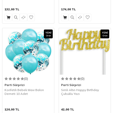
132,00
TL
174,00
TL
YENI
YENI
Ürün
Ürün
(0)
(0)
Parti Sürprizi
Parti Sürprizi
Konfetili Bebek Mavi Balon
Simli Altın Happy Birthday
Demeti 10 Adet
Çubuklu Yazı
126,00
TL
42,00
TL