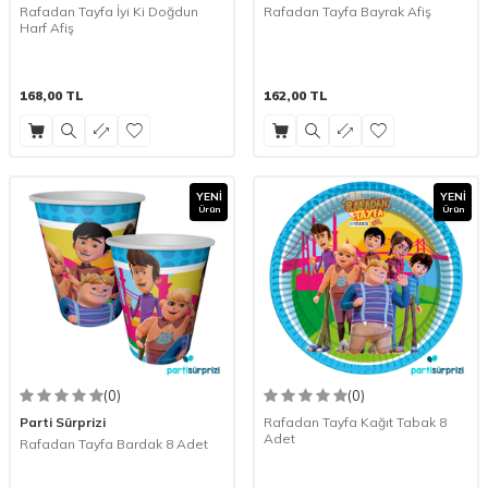
Rafadan Tayfa İyi Ki Doğdun
Rafadan Tayfa Bayrak Afiş
Harf Afiş
168,00
TL
162,00
TL
YENI
YENI
Ürün
Ürün
(0)
(0)
Parti Sürprizi
Rafadan Tayfa Kağıt Tabak 8
Adet
Rafadan Tayfa Bardak 8 Adet