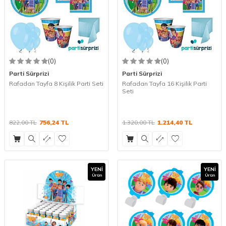
(0)
(0)
Parti Sürprizi
Parti Sürprizi
Rafadan Tayfa 8 Kişilik Parti Seti
Rafadan Tayfa 16 Kişilik Parti
Seti
822,00
TL
756,24
TL
1.320,00
TL
1.214,40
TL
YENI
YENI
Ürün
Ürün