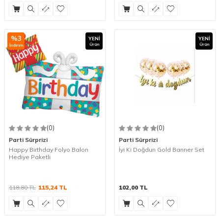
%
3
YENI
YENI
Ürün
Ürün
İndirim
(0)
(0)
Parti Sürprizi
Parti Sürprizi
Happy Birthday Folyo Balon
İyi Ki Doğdun Gold Banner Set
Hediye Paketli
118,80
TL
115,24
TL
102,00
TL