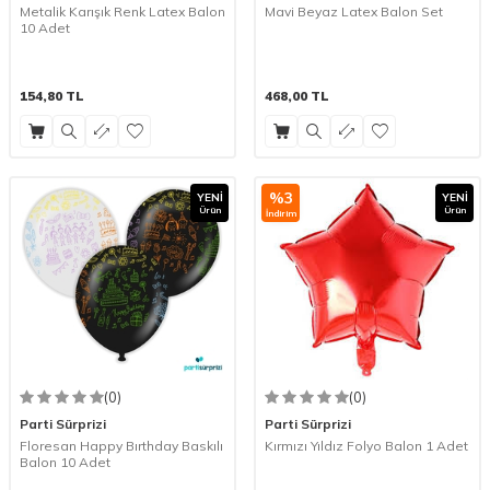
Metalik Karışık Renk Latex Balon
Mavi Beyaz Latex Balon Set
10 Adet
154,80
TL
468,00
TL
%
3
YENI
YENI
Ürün
Ürün
İndirim
(0)
(0)
Parti Sürprizi
Parti Sürprizi
Floresan Happy Bırthday Baskılı
Kırmızı Yıldız Folyo Balon 1 Adet
Balon 10 Adet