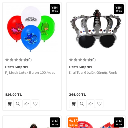
YENI
YENI
Ürün
Ürün
(0)
(0)
Parti Sürprizi
Parti Sürprizi
Pj Mask Latex Balon 100 Adet
Kral Tacı Gözlük Gümüş Renk
816,00
TL
264,00
TL
%
15
YENI
YENI
Ürün
Ürün
İndirim