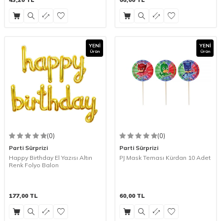
YENI
YENI
Ürün
Ürün
(0)
(0)
Parti Sürprizi
Parti Sürprizi
Happy Birthday El Yazısı Altın
PJ Mask Teması Kürdan 10 Adet
Renk Folyo Balon
177,00
TL
60,00
TL