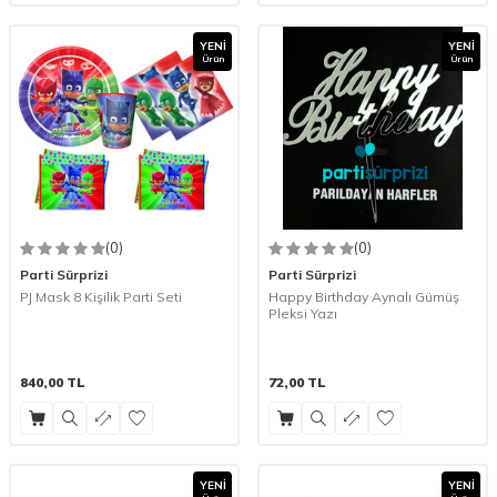
YENI
YENI
Ürün
Ürün
(0)
(0)
Parti Sürprizi
Parti Sürprizi
PJ Mask 8 Kişilik Parti Seti
Happy Birthday Aynalı Gümüş
Pleksi Yazı
840,00
TL
72,00
TL
YENI
YENI