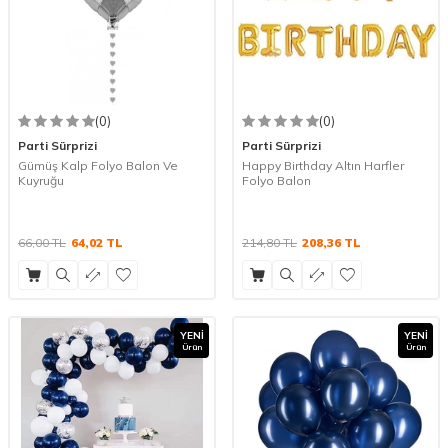
(0)
(0)
Parti Sürprizi
Parti Sürprizi
Gümüş Kalp Folyo Balon Ve
Happy Birthday Altın Harfler
Kuyruğu
Folyo Balon
66,00
TL
64,02
TL
214,80
TL
208,36
TL
YENI
YENI
Ürün
Ürün