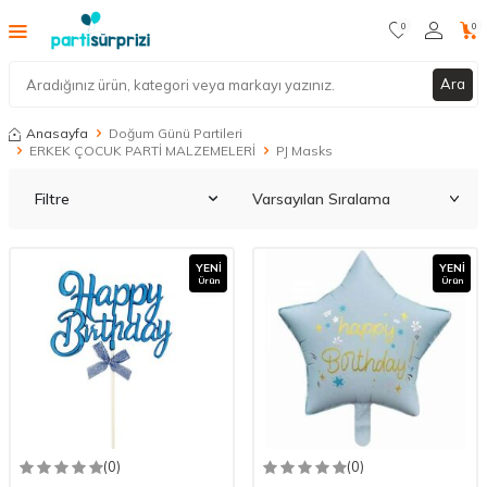
0
0
Ara
Anasayfa
Doğum Günü Partileri
ERKEK ÇOCUK PARTİ MALZEMELERİ
PJ Masks
Filtre
YENI
YENI
Ürün
Ürün
(0)
(0)