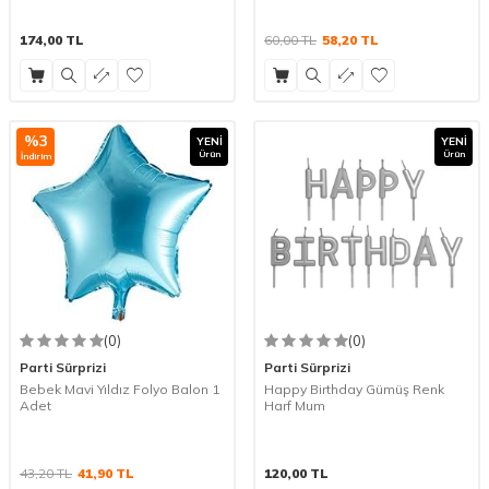
174,00
TL
60,00
TL
58,20
TL
%
3
YENI
YENI
Ürün
Ürün
İndirim
(0)
(0)
Parti Sürprizi
Parti Sürprizi
Bebek Mavi Yıldız Folyo Balon 1
Happy Birthday Gümüş Renk
Adet
Harf Mum
43,20
TL
41,90
TL
120,00
TL