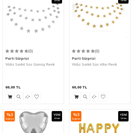
Ürün
Ürün
(0)
(0)
Parti Sürprizi
Parti Sürprizi
Yıldız Sarkıt Süs Gümüş Renk
Yıldız Sarkıt Süs Altın Renk
66,00
TL
66,00
TL
%
3
%
3
YENI
YENI
Ürün
Ürün
İndirim
İndirim