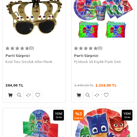
(0)
(0)
Parti Sürprizi
Parti Sürprizi
Kral Tacı Gözlük Altın Renk
PJ Mask 16 Kişilik Parti Seti
264,00
TL
1.440,00
TL
1.224,00
TL
%
3
YENI
YENI
Ürün
Ürün
İndirim