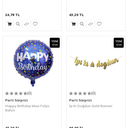
24,78
TL
43,20
TL
YENI
YENI
Ürün
Ürün
(0)
(0)
Parti Sürprizi
Parti Sürprizi
Happy Birthday Mavi Folyo
İyi Ki Doğdun Gold Banner
Balon
43,20
TL
66,00
TL