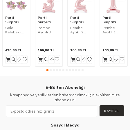
Parti
Parti
Parti
Parti
Sürprizi
Sürprizi
Sürprizi
Sürprizi
Gold
Pembe
Pembe
Pembe
Kelebekli
Ayaklı 3
Ayaklı 2
Ayaklı 1
Pembe 1
Rakam Folyo
Rakam Folyo
Rakam Folyo
den 9
Balon Gold
Balon Gold
Balon Gold
Rakam
Taçlı 1 Adet
Taçlı 1 Adet
Taçlı 1 Adet
Balon Set
420,00
TL
166,80
TL
166,80
TL
166,80
TL
E-Bülten Aboneliği
Kampanya ve yeniliklerden haberdar olmak için e-bültenimize
abone olun!
KAYIT OL
Sosyal Medya