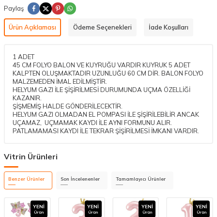
Paylaş
Ürün Açıklaması
Ödeme Seçenekleri
İade Koşulları
1 ADET
45 CM FOLYO BALON VE KUYRUĞU VARDIR KUYRUK 5 ADET
KALPTEN OLUŞMAKTADIR UZUNLUĞU 60 CM DİR. BALON FOLYO
MALZEMEDEN İMAL EDİLMİŞTİR.
HELYUM GAZI İLE ŞİŞİRİLMESİ DURUMUNDA UÇMA ÖZELLİĞİ
KAZANIR.
ŞİŞMEMİŞ HALDE GÖNDERİLECEKTİR.
HELYUM GAZI OLMADAN EL POMPASI İLE ŞİŞİRİLEBİLİR ANCAK
UÇAMAZ, UÇMAMAK KAYDI İLE AYNI FORMUNU ALIR.
PATLAMAMASI KAYDI İLE TEKRAR ŞİŞİRİLMESİ İMKANI VARDIR.
Vitrin Ürünleri
Benzer Ürünler
Son İncelenenler
Tamamlayıcı Ürünler
YENI
YENI
YENI
YENI
Ürün
Ürün
Ürün
Ürün