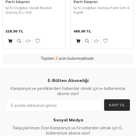
Parti Sürprizi
Parti Sürprizi
İyi Ki Doğdun Varak Baskılı
İyi Ki Doğdun Gümüş Parti Seti 6
Gümüş 6 Lı Set
Kişilik
228,00
TL
480,00
TL
Toplam
2
ürün bulunmaktadır.
E-Bülten Aboneliği
Kampanya ve yeniliklerden haberdar olmak için e-bültenimize
abone olun!
KAYIT OL
Sosyal Medya
Takipçilerimize Özel Kampanya ve Fırsatlardan olmak için E-
bültenimize abone olun!