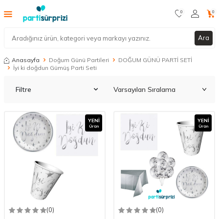
0
0
Ara
Anasayfa
Doğum Günü Partileri
DOĞUM GÜNÜ PARTİ SETİ
İyi ki doğdun Gümüş Parti Seti
Filtre
YENI
YENI
Ürün
Ürün
(0)
(0)