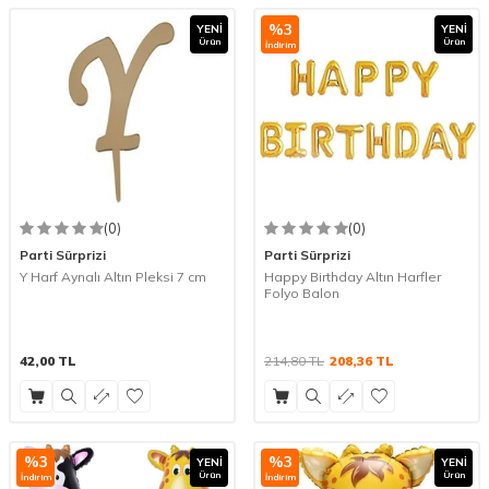
%
3
YENI
YENI
Ürün
Ürün
İndirim
(0)
(0)
Parti Sürprizi
Parti Sürprizi
Y Harf Aynalı Altın Pleksi 7 cm
Happy Birthday Altın Harfler
Folyo Balon
42,00
TL
214,80
TL
208,36
TL
%
3
%
3
YENI
YENI
Ürün
Ürün
İndirim
İndirim