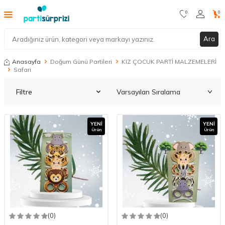
0
0
Ara
Anasayfa
Doğum Günü Partileri
KIZ ÇOCUK PARTİ MALZEMELERİ
Safari
Filtre
YENI
YENI
Ürün
Ürün
(0)
(0)