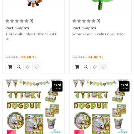
(0)
(0)
Parti Sürprizi
Parti Sürprizi
Tilki Şekilli Folyo Balon 56X43
Yaprak Görünümlü Folyo Balon
cm
60,00
TL
58,20
TL
66,00
TL
64,02
TL
YENI
YENI
Ürün
Ürün