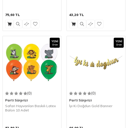
75,60
TL
43,20
TL
YENI
YENI
Ürün
Ürün
(0)
(0)
Parti Sürprizi
Parti Sürprizi
Safari Hayvanları Baskılı Latex
İyi Ki Doğdun Gold Banner
Balon 10 Adet
82,80
TL
66,00
TL