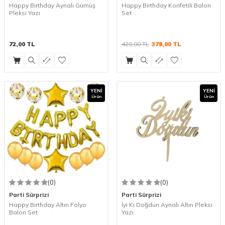
Happy Birthday Aynalı Gümüş
Happy Birthday Konfetili Balon
Pleksi Yazı
Set
72,00
TL
420,00
TL
378,00
TL
YENI
YENI
Ürün
Ürün
(0)
(0)
Parti Sürprizi
Parti Sürprizi
Happy Birthday Altın Folyo
İyi Ki Doğdun Aynalı Altın Pleksi
Balon Set
Yazı