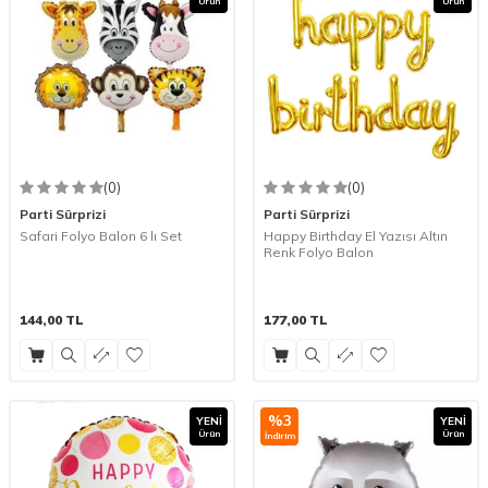
Ürün
Ürün
(0)
(0)
Parti Sürprizi
Parti Sürprizi
Safari Folyo Balon 6 lı Set
Happy Birthday El Yazısı Altın
Renk Folyo Balon
144,00
TL
177,00
TL
%
3
YENI
YENI
Ürün
Ürün
İndirim