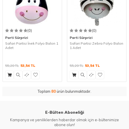
(0)
(0)
Parti Sürprizi
Parti Sürprizi
Safari Partisi İnek Folyo Balon 1
Safari Partisi Zebra Folyo Balon
Adet
1 Adet
55,20
TL
53,54
TL
55,20
TL
53,54
TL
Toplam
80
ürün bulunmaktadır.
E-Bülten Aboneliği
Kampanya ve yeniliklerden haberdar olmak için e-bültenimize
abone olun!