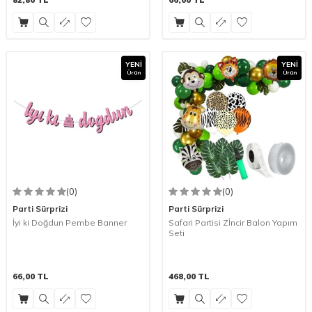
YENI
YENI
Ürün
Ürün
(0)
(0)
Parti Sürprizi
Parti Sürprizi
İyi ki Doğdun Pembe Banner
Safari Partisi Zİncir Balon Yapım
Seti
66,00
TL
468,00
TL