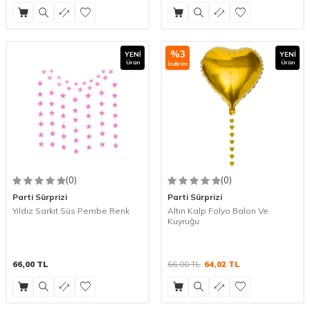
%
3
YENI
YENI
Ürün
Ürün
İndirim
(0)
(0)
Parti Sürprizi
Parti Sürprizi
Yıldız Sarkıt Süs Pembe Renk
Altın Kalp Folyo Balon Ve
Kuyruğu
66,00
TL
66,00
TL
64,02
TL