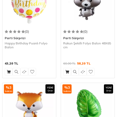
(0)
(0)
Parti Sürprizi
Parti Sürprizi
Happy Birthday Puanlı Folyo
Rakun Şekilli Folyo Balon 48X65
Balon
cm
43,20
TL
60,00
TL
58,20
TL
%
3
%
3
YENI
YENI
Ürün
Ürün
İndirim
İndirim