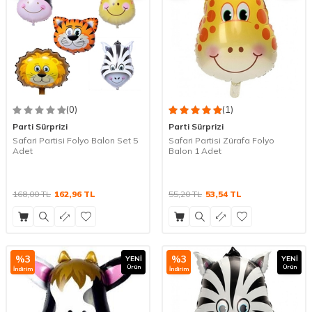
(0)
(1)
Parti Sürprizi
Parti Sürprizi
Safari Partisi Folyo Balon Set 5
Safari Partisi Zürafa Folyo
Adet
Balon 1 Adet
168,00
TL
162,96
TL
55,20
TL
53,54
TL
%
3
%
3
YENI
YENI
Ürün
Ürün
İndirim
İndirim