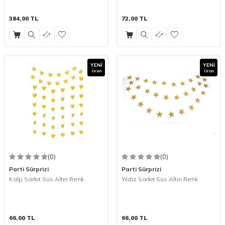
384,00
TL
72,00
TL
YENI
YENI
Ürün
Ürün
(0)
(0)
Parti Sürprizi
Parti Sürprizi
Kalp Sarkıt Süs Altın Renk
Yıldız Sarkıt Süs Altın Renk
66,00
TL
66,00
TL