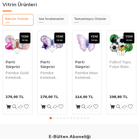
Vitrin Ürünleri
Benzer Ürünler
Son İncelenenler
Tamamlayıcı Ürünler
YENI
YENI
YENI
YENI
Ürün
Ürün
Ürün
Ürün
Parti
Parti
Parti
Futbol Topu
Sürprizi
Sürprizi
Sürprizi
Folyo Balon
Set
Pembe Gold
Pembe
Pembe Mavi
Kelebek
Kelebek
Kelebek
Happy
Happy
Folyo Balon
Birthday
Birthday
1 Adet
Folyo Balon
Folyo Balon
Set
Set
276,00
TL
276,00
TL
114,00
TL
298,80
TL
E-Bülten Aboneliği