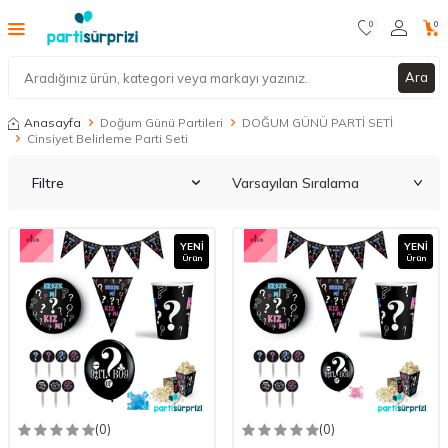
0
0
Ara
Anasayfa
Doğum Günü Partileri
DOĞUM GÜNÜ PARTİ SETİ
Cinsiyet Belirleme Parti Seti
Filtre
YENI
YENI
Ürün
Ürün
(0)
(0)