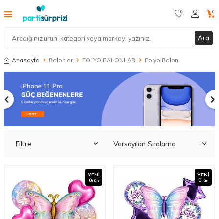
0
0
Ara
Anasayfa
Balonlar
FOLYO BALONLAR
Folyo Balon
Filtre
YENI
YENI
Ürün
Ürün