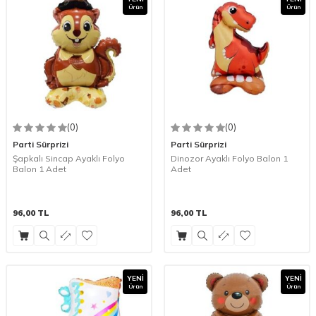
Ürün
Ürün
(0)
(0)
Parti Sürprizi
Parti Sürprizi
Şapkalı Sincap Ayaklı Folyo
Dinozor Ayaklı Folyo Balon 1
Balon 1 Adet
Adet
96,00
TL
96,00
TL
YENI
YENI
Ürün
Ürün