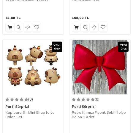
82,80
TL
168,00
TL
YENI
YENI
Ürün
Ürün
(0)
(0)
Parti Sürprizi
Parti Sürprizi
Kapibara 6 lı Mini Shap folyo
Retro Kırmızı Fiyonk Şekilli folyo
Balon Set
Balon 1 Adet