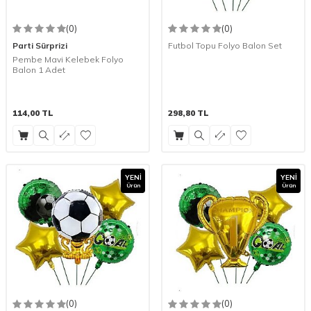
(0)
(0)
Parti Sürprizi
Futbol Topu Folyo Balon Set
Pembe Mavi Kelebek Folyo
Balon 1 Adet
114,00
TL
298,80
TL
YENI
YENI
Ürün
Ürün
(0)
(0)