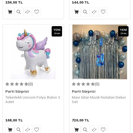
156,00
TL
144,00
TL
YENI
YENI
Ürün
Ürün
(0)
(0)
Parti Sürprizi
Parti Sürprizi
Tekerlekli Unicorn Folyo Balon 1
Mavi Gitar Müzik Notaları Dekor
Adet
Set
168,00
TL
720,00
TL