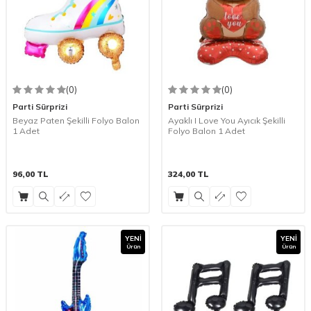
(0)
(0)
Parti Sürprizi
Parti Sürprizi
Beyaz Paten Şekilli Folyo Balon
Ayaklı I Love You Ayıcık Şekilli
1 Adet
Folyo Balon 1 Adet
96,00
TL
324,00
TL
YENI
YENI
Ürün
Ürün