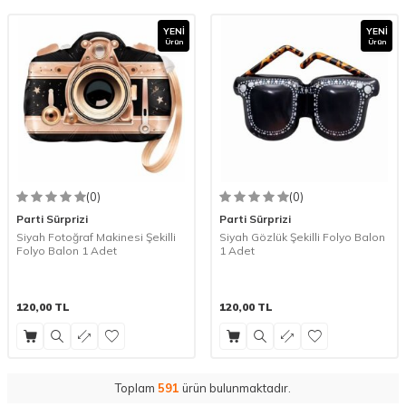
YENI
YENI
Ürün
Ürün
(0)
(0)
Parti Sürprizi
Parti Sürprizi
Siyah Fotoğraf Makinesi Şekilli
Siyah Gözlük Şekilli Folyo Balon
Folyo Balon 1 Adet
1 Adet
120,00
TL
120,00
TL
Toplam
591
ürün bulunmaktadır.