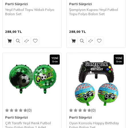
Parti Sürprizi
Parti Sürprizi
Yeşil Futbol Topu Yıldızlı Folyo
Şampiyon Kupası Yeşil Futbol
Balon Set
Topu Folyo Balon Set
288,00
TL
288,00
TL
YENI
YENI
Ürün
Ürün
(0)
(0)
Parti Sürprizi
Parti Sürprizi
Çift Taraflı Yeşil Renk Futbol
Oyun Konsolu Happy Birthday
Topu Folyo Balon 1 Adet
Folyo Balon Set