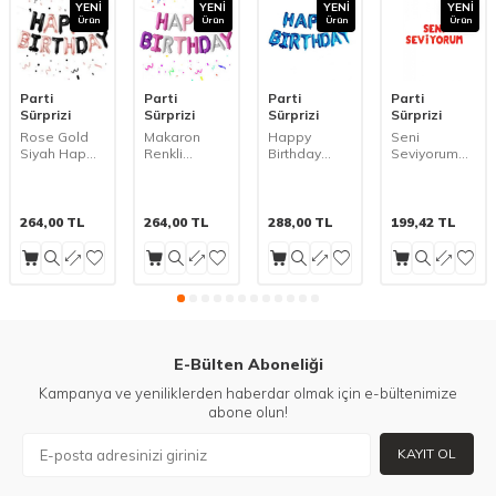
YENI
YENI
YENI
YENI
Ürün
Ürün
Ürün
Ürün
Parti
Parti
Parti
Parti
Sürprizi
Sürprizi
Sürprizi
Sürprizi
Rose Gold
Makaron
Happy
Seni
Siyah Happy
Renkli
Birthday
Seviyorum
Birthday Harf
Happy
Mavi Harf
Harf Folyo
Folyo Balon
Birthday Harf
Folyo Balon
Balon Set
Set
Folyo Balon
Set
Set
264,00
TL
264,00
TL
288,00
TL
199,42
TL
E-Bülten Aboneliği
Kampanya ve yeniliklerden haberdar olmak için e-bültenimize
abone olun!
KAYIT OL