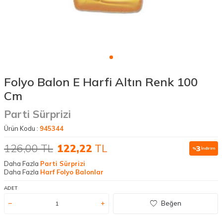
Folyo Balon E Harfi Altın Renk 100
Cm
Parti Sürprizi
Ürün Kodu :
945344
126,00
TL
122,22
TL
3
%
İndirim
Daha Fazla
Parti Sürprizi
Daha Fazla
Harf Folyo Balonlar
ADET
Beğen