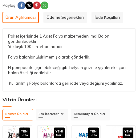
Paylaş
Ürün Açıklaması
Ödeme Seçenekleri
İade Koşulları
Paket içerisinde 1 Adet Folyo malzemeden imal Balon
gönderilecektir.
Yaklaşık 100 cm ebadındadır.
Folyo balonlar Şişirilmemiş olarak gönderilir.
El pompası ile şişirilebileceği gibi helyum gazı ile şişirilerek uçan
balon özelliği verilebilir.
Kullanılmış Folyo balonlarda geri iade veya değişim yapılmaz.
Vitrin Ürünleri
Benzer Ürünler
Son İncelenenler
Tamamlayıcı Ürünler
YENI
YENI
YENI
YENI
Ürün
Ürün
Ürün
Ürün