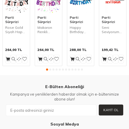
Parti
Parti
Parti
Parti
Sürprizi
Sürprizi
Sürprizi
Sürprizi
Rose Gold
Makaron
Happy
Seni
Siyah Happy
Renkli
Birthday
Seviyorum
Birthday Harf
Happy
Mavi Harf
Harf Folyo
Folyo Balon
Birthday Harf
Folyo Balon
Balon Set
Set
Folyo Balon
Set
Set
264,00
TL
264,00
TL
288,00
TL
199,42
TL
E-Bülten Aboneliği
Kampanya ve yeniliklerden haberdar olmak için e-bültenimize
abone olun!
KAYIT OL
Sosyal Medya