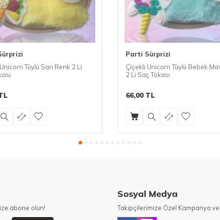
Sürprizi
Parti Sürprizi
 Unicorn Tüylü Sarı Renk 2 Li
Çiçekli Unicorn Tüylü Bebek Ma
kası
2 Li Saç Tokası
TL
66,00
TL
Sosyal Medya
ize abone olun!
Takipçilerimize Özel Kampanya ve 