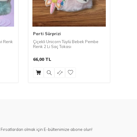
Parti Sürprizi
Parti 
vi Renk
Çiçekli Unicorn Tüylü Bebek Pembe
Çiçekl
Renk 2 Li Saç Tokası
Saç To
66,00
TL
66,00
Fırsatlardan olmak için E-bültenimize abone olun!