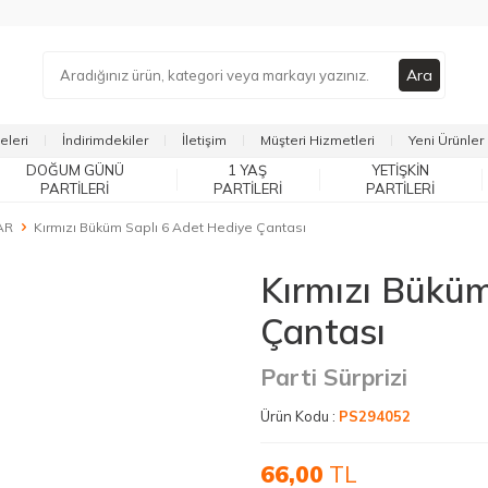
Ara
eleri
İndirimdekiler
İletişim
Müşteri Hizmetleri
Yeni Ürünler
DOĞUM GÜNÜ
1 YAŞ
YETIŞKIN
PARTILERI
PARTILERI
PARTILERI
AR
Kırmızı Büküm Saplı 6 Adet Hediye Çantası
Kırmızı Büküm
Çantası
Parti Sürprizi
Ürün Kodu :
PS294052
66,00
TL