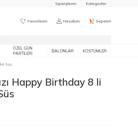
Siparişlerim
Kategoriler
0
0
Favorilerim
Hesabım
Sepetim
ÖZEL GÜN
BALONLAR
KOSTÜMLER
PARTILERI
kıt Süs
ızı Happy Birthday 8 li
Süs