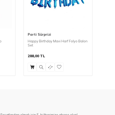
Parti Sürprizi
Parti 
o
Happy Birthday Mavi Harf Folyo Balon
Happy 
Set
Balon
288,00
TL
24,78
Fırsatlardan olmak için E-bültenimize abone olun!