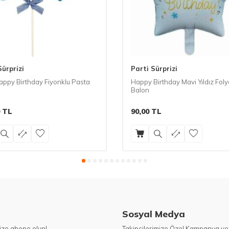
Sürprizi
Parti Sürprizi
appy Birthday Fiyonklu Pasta
Happy Birthday Mavi Yıldız Foly
Balon
TL
90,00
TL
Sosyal Medya
ize abone olun!
Takipçilerimize Özel Kampanya ve 