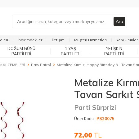
Ara
eleri
İndirimdekiler
İletişim
Müşteri Hizmetleri
Yeni Ürünler
DOĞUM GÜNÜ
1 YAŞ
YETIŞKIN
PARTILERI
PARTILERI
PARTILERI
 MALZEMELERİ
Paw Patrol
Metalize Kırmızı Happy Birthday 8 li Tavan Sar
Metalize Kırm
Tavan Sarkıt 
Parti Sürprizi
Ürün Kodu :
PS20075
72,00
TL