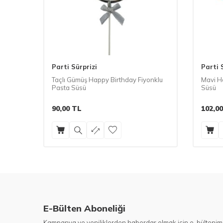
Parti Sürprizi
Parti 
Taçlı Gümüş Happy Birthday Fiyonklu
Mavi H
Pasta Süsü
Süsü
90,00
TL
102,00
E-Bülten Aboneliği
Kampanya ve yeniliklerden haberdar olmak için e-bültenim