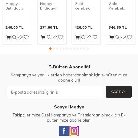
Happy
Happy
Gold
Gold
Birthday
Birthday
Kelebekli
Kelebek
Pembe Mum
Ayıcıklı 3 lü
Pembe 1
Papatyalı 1
Set
Mum
den 9
den 9 Yaş
Rakam
Folyo Balon
Balon Set
Set
240,00
TL
174,00
TL
420,00
TL
346,80
TL
E-Bülten Aboneliği
Kampanya ve yeniliklerden haberdar olmak için e-bültenimize
abone olun!
KAYIT OL
Sosyal Medya
Takipçilerimize Özel Kampanya ve Fırsatlardan olmak için E-
bültenimize abone olun!