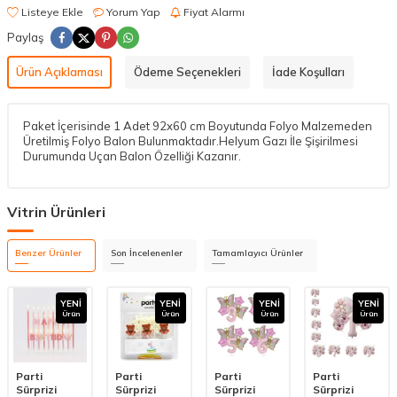
Listeye Ekle
Yorum Yap
Fiyat Alarmı
Paylaş
Ürün Açıklaması
Ödeme Seçenekleri
İade Koşulları
Paket İçerisinde 1 Adet 92x60 cm Boyutunda Folyo Malzemeden
Üretilmiş Folyo Balon Bulunmaktadır.Helyum Gazı İle Şişirilmesi
Durumunda Uçan Balon Özelliği Kazanır.
Vitrin Ürünleri
Benzer Ürünler
Son İncelenenler
Tamamlayıcı Ürünler
YENI
YENI
YENI
YENI
Ürün
Ürün
Ürün
Ürün
Parti
Parti
Parti
Parti
Sürprizi
Sürprizi
Sürprizi
Sürprizi