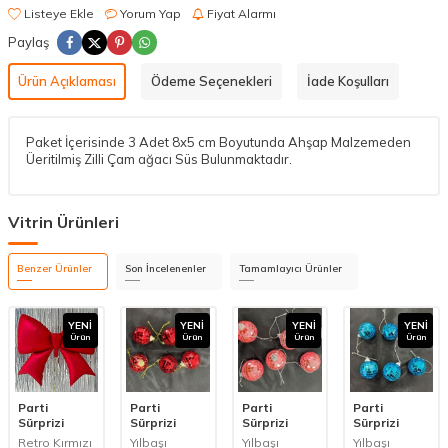
Listeye Ekle
Yorum Yap
Fiyat Alarmı
Paylaş
Ürün Açıklaması
Ödeme Seçenekleri
İade Koşulları
Paket İçerisinde 3 Adet 8x5 cm Boyutunda Ahşap Malzemeden
Üeritilmiş Zilli Çam ağacı Süs Bulunmaktadır.
Vitrin Ürünleri
Benzer Ürünler
Son İncelenenler
Tamamlayıcı Ürünler
YENI
YENI
YENI
YENI
Ürün
Ürün
Ürün
Ürün
Parti
Parti
Parti
Parti
Sürprizi
Sürprizi
Sürprizi
Sürprizi
Retro Kırmızı
Yılbaşı
Yılbaşı
Yılbaşı