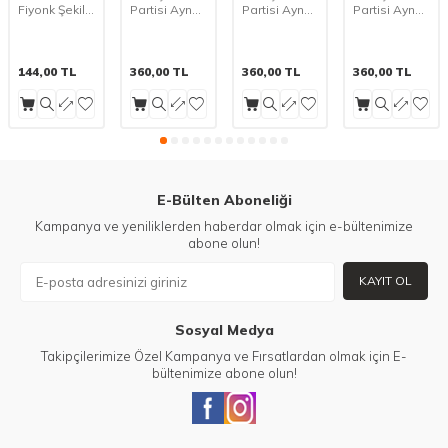
Fiyonk Şekilli
Partisi Aynalı
Partisi Aynalı
Partisi Aynalı
folyo Balon 1
Kırmızı Disko
Pembe
Mavi Disko
Adet
Topu 4 cm 6
Disko Topu 4
Topu 4 cm 6
Adet
cm 6 Adet
Adet
144,00
TL
360,00
TL
360,00
TL
360,00
TL
E-Bülten Aboneliği
Kampanya ve yeniliklerden haberdar olmak için e-bültenimize
abone olun!
KAYIT OL
Sosyal Medya
Takipçilerimize Özel Kampanya ve Fırsatlardan olmak için E-
bültenimize abone olun!