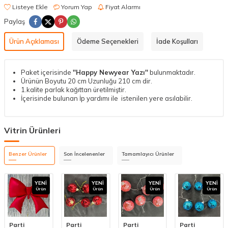
Listeye Ekle
Yorum Yap
Fiyat Alarmı
Paylaş
Ürün Açıklaması
Ödeme Seçenekleri
İade Koşulları
Paket içerisinde
''Happy Newyear Yazı''
bulunmaktadır.
Ürünün Boyutu 20 cm Uzunluğu 210 cm dir.
1.kalite parlak kağıttan üretilmiştir.
İçerisinde bulunan İp yardımı ile istenilen yere asılabilir.
Vitrin Ürünleri
Benzer Ürünler
Son İncelenenler
Tamamlayıcı Ürünler
YENI
YENI
YENI
YENI
Ürün
Ürün
Ürün
Ürün
Parti
Parti
Parti
Parti