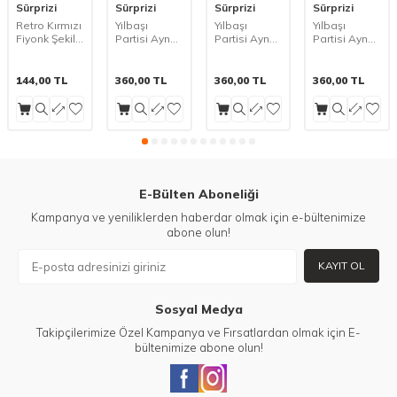
Sürprizi
Sürprizi
Sürprizi
Sürprizi
Retro Kırmızı
Yılbaşı
Yılbaşı
Yılbaşı
Fiyonk Şekilli
Partisi Aynalı
Partisi Aynalı
Partisi Aynalı
folyo Balon 1
Kırmızı Disko
Pembe
Mavi Disko
Adet
Topu 4 cm 6
Disko Topu 4
Topu 4 cm 6
Adet
cm 6 Adet
Adet
144,00
TL
360,00
TL
360,00
TL
360,00
TL
E-Bülten Aboneliği
Kampanya ve yeniliklerden haberdar olmak için e-bültenimize
abone olun!
KAYIT OL
Sosyal Medya
Takipçilerimize Özel Kampanya ve Fırsatlardan olmak için E-
bültenimize abone olun!