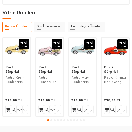
Vitrin Ürünleri
Benzer Ürünler
Son İncelenenler
Tamamlayıcı Ürünler
YENI
YENI
YENI
YENI
Ürün
Ürün
Ürün
Ürün
Parti
Parti
Parti
Parti
Sürprizi
Sürprizi
Sürprizi
Sürprizi
Retro Krem
Retro
Retro Mavi
Retro Kırmızı
Renk Yarış
Pembe Renk
Renk Yarış
Renk Yarış
Arabası
Yarış
Arabası
Arabası
Şekilli Folyo
Arabası
Şekilli Folyo
Şekilli Folyo
Balon 1 Adet
Şekilli Folyo
Balon 1 Adet
Balon 1 Adet
Balon 1 Adet
210,00
TL
210,00
TL
210,00
TL
210,00
TL