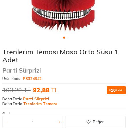
Trenlerim Teması Masa Orta Süsü 1
Adet
Parti Sürprizi
Ürün Kodu :
PS324342
103,20
TL
92,88
TL
10
%
İndirim
Daha Fazla
Parti Sürprizi
Daha Fazla
Trenlerim Teması
ADET
Beğen