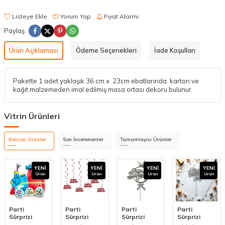
Listeye Ekle
Yorum Yap
Fiyat Alarmı
Paylaş
Ürün Açıklaması
Ödeme Seçenekleri
İade Koşulları
Pakette 1 adet yaklaşık 36 cm x 23cm ebatlarında karton ve
kağıt malzemeden imal edilmiş masa ortası dekoru bulunur.
Vitrin Ürünleri
Benzer Ürünler
Son İncelenenler
Tamamlayıcı Ürünler
YENI
YENI
YENI
YENI
Ürün
Ürün
Ürün
Ürün
Parti
Parti
Parti
Parti
Sürprizi
Sürprizi
Sürprizi
Sürprizi