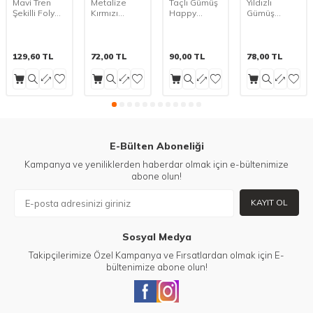
Mavi Tren
Metalize
Taçlı Gümüş
Yıldızlı
Şekilli Folyo
Kırmızı
Happy
Gümüş
Balon 1 Adet
Happy
Birthday
Happy
Birthday 8 li
Fiyonklu
Birthday
Tavan Sarkıt
Pasta Süsü
Fiyonklu
Süs
Pasta Süsü
129,60
TL
72,00
TL
90,00
TL
78,00
TL
E-Bülten Aboneliği
Kampanya ve yeniliklerden haberdar olmak için e-bültenimize
abone olun!
KAYIT OL
Sosyal Medya
Takipçilerimize Özel Kampanya ve Fırsatlardan olmak için E-
bültenimize abone olun!